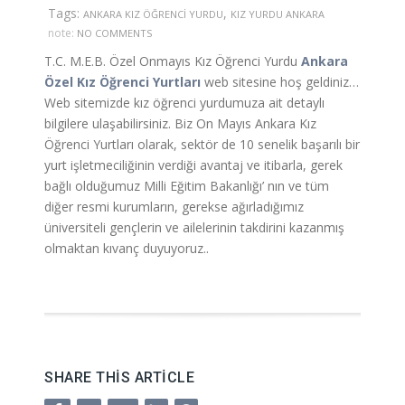
Tags:
,
ANKARA KIZ ÖĞRENCI YURDU
KIZ YURDU ANKARA
note:
NO COMMENTS
T.C. M.E.B. Özel Onmayıs Kız Öğrenci Yurdu
Ankara
Özel Kız Öğrenci Yurtları
web sitesine hoş geldiniz…
Web sitemizde kız öğrenci yurdumuza ait detaylı
bilgilere ulaşabilirsiniz. Biz On Mayıs Ankara Kız
Öğrenci Yurtları olarak, sektör de 10 senelik başarılı bir
yurt işletmeciliğinin verdiği avantaj ve itibarla, gerek
bağlı olduğumuz Milli Eğitim Bakanlığı’ nın ve tüm
diğer resmi kurumların, gerekse ağırladığımız
üniversiteli gençlerin ve ailelerinin takdirini kazanmış
olmaktan kıvanç duyuyoruz..
SHARE THIS ARTICLE