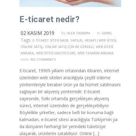
E-ticaret nedir?
02 KASIM 2019
by:
in:
ALFA TASARIM
GENEL
Tags:
,
,
E-TICARET SITESI NASIL YAPILIR
HESAPLI WEB SITESI
,
,
ONLINE SATIŞ
ONLINE SATIŞ IÇIN NE GEREKLI
WEB SITESI
,
,
ANKARA
WEB SITESI MALIYETLERI
WEB TASARIM ANKARA
note:
NO COMMENTS
E-ticaret, 1990’lı yılların ortasından itibaren, internet
üzerinden web siteleri aracılığıyla çeşitli ödeme
yöntemleriyle beraber ürün ya da hizmet satılmasını
sağlayan bir alışveriş yöntemidir. E-ticaret
sayesinde, fiziki ortamda gerçekleşen alışveriş
süreci, internet üzerinden de gerçekleşebiliyor.
Böylelikle şirketler, sadece belli bir konuma bağlı
kalmadan, e-ticaret sitesi aracılığıyla Türkiye’nin ya
da dünyanın herhangi bir yerindeki tüketiciye
ulaşarak, ürünlerini satabiliyor. Online […]