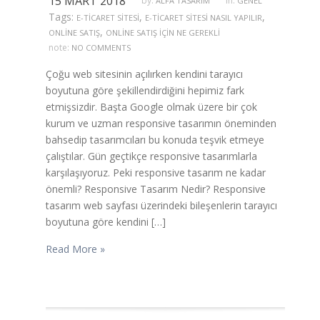
15 MART 2018
by:
in:
ALFA TASARIM
GENEL
Tags:
,
,
E-TICARET SITESI
E-TICARET SITESI NASIL YAPILIR
,
ONLINE SATIŞ
ONLINE SATIŞ IÇIN NE GEREKLI
note:
NO COMMENTS
Çoğu web sitesinin açılırken kendini tarayıcı
boyutuna göre şekillendirdiğini hepimiz fark
etmişsizdir. Başta Google olmak üzere bir çok
kurum ve uzman responsive tasarımın öneminden
bahsedip tasarımcıları bu konuda teşvik etmeye
çalıştılar. Gün geçtikçe responsive tasarımlarla
karşılaşıyoruz. Peki responsive tasarım ne kadar
önemli? Responsive Tasarım Nedir? Responsive
tasarım web sayfası üzerindeki bileşenlerin tarayıcı
boyutuna göre kendini […]
Read More »