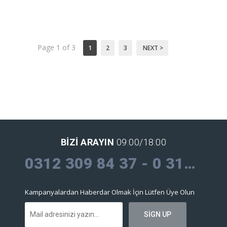
Page 1 of 3
1
2
3
NEXT >
BIZI ARAYIN
09:00/18:00
0312 309 84 37 - 0 312 309 30 09
Kampanyalardan Haberdar Olmak İçin Lütfen Üye Olun