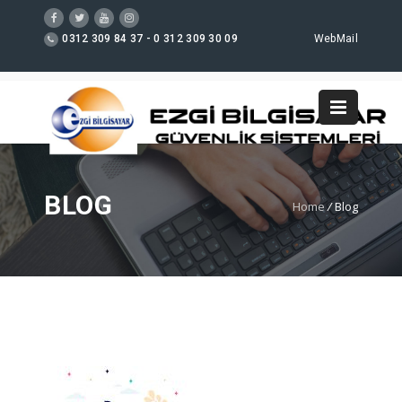
0312 309 84 37 - 0 312 309 30 09
WebMail
BLOG
Home
/
Blog